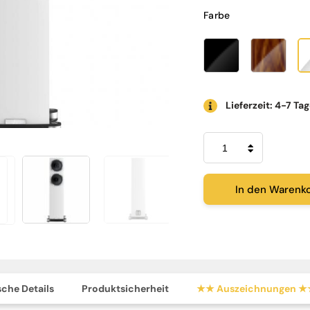
Farbe
Lieferzeit: 4-7 Ta
Fyne
Audio
F502
SP
Menge
In den Warenk
che Details
Produktsicherheit
★★ Auszeichnungen 