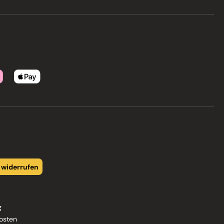
 widerrufen
g
osten