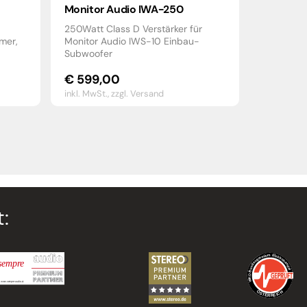
Monitor Audio IWA-250
250Watt Class D Verstärker für
mer,
Monitor Audio IWS-10 Einbau-
Subwoofer
€
599,00
inkl. MwSt.,
zzgl. Versand
: