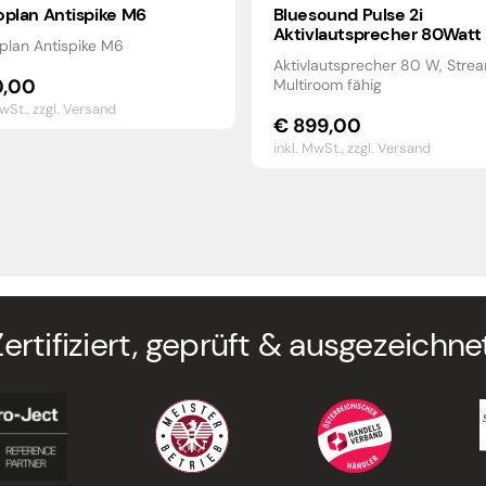
oplan Antispike M6
Bluesound Pulse 2i
Aktivlautsprecher 80Watt
plan Antispike M6
Aktivlautsprecher 80 W, Strea
,00
Multiroom fähig
MwSt.,
zzgl. Versand
€
899,00
inkl. MwSt.,
zzgl. Versand
Zertifiziert, geprüft & ausgezeichnet