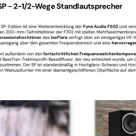
SP - 2-1/2-Wege Standlautsprecher
e SP-Edition ist eine Weiterentwicklung der
Fyne Audio F502
und ver
n 200-mm-Tiefmitteltöner der F702 mit steifen Mehrfasermembrane
essionshochtöner
des
IsoFlare
verfügt über ein einzigartiges HF-W
quenzgang über den gesamten Frequenzbereich und eine
hervorrage
iert außerdem von den
fortschrittlichen Frequenzweichenkompone
BassTrax-Traktrixprofil-Bassdiffusor, der neu entwickelt wurde, u
zustimmen. Der SP ist standardmäßig in Hochglanz-Schwarz und Hoc
rten Walnussfurnier mit einer diamantgeschliffenen Oberfläche auf dem