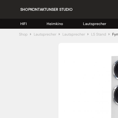
SHOP
KONTAKT
UNSER STUDIO
HIFI
Heimkino
Lautsprecher
Shop
Lautsprecher
Lautsprecher
LS Stand
Fyn