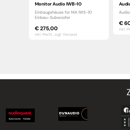
Monitor Audio IWB-10
Audi
Einbaugehäuse für MA IWS-10
Audio
Einbau-Subwoofer
€
60
€
275,00
inkl. 
inkl. MwSt.,
zzgl. Versand