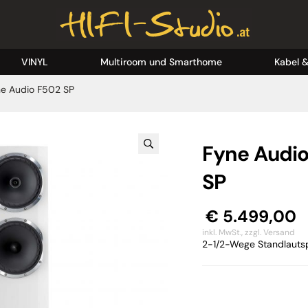
VINYL
Multiroom und Smarthome
Kabel 
e Audio F502 SP
Fyne Audi
SP
€
5.499,00
inkl. MwSt.,
zzgl. Versand
2-1/2-Wege Standlautsp