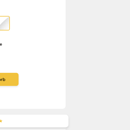
ge
orb
★★