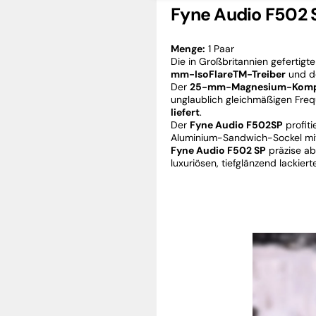
Fyne Audio F502 
Menge:
1 Paar
Die in Großbritannien gefertigt
mm-IsoFlareTM-Treiber
und de
Der
25-mm-Magnesium-Kompr
unglaublich gleichmäßigen Fre
liefert
.
Der
Fyne Audio F502SP
profit
Aluminium-Sandwich-Sockel mit 
Fyne Audio F502 SP
präzise ab
luxuriösen, tiefglänzend lackie