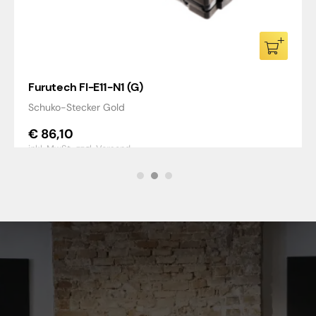
Furutech FI-E11-N1 (G)
Schuko-Stecker Gold
€
86,10
inkl. MwSt.,
zzgl. Versand