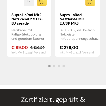
Supra LoRad Mk2
Supra LoRad-
Netzkabel 2.5 CS-
Netzleiste MD
EU gerade
EU/SP MK3
Netzkabel mit
6-, 8- 10-, od. 15-fach
Kaltgerätekupplung
Netzleiste
und geradem Stecker
mitÜberspannungsschutz
€
89,00
€
279,00
€
109,00
Ursprünglicher
Aktueller
inkl. MwSt.,
zzgl. Versand
inkl. MwSt.,
zzgl. Versand
Preis
Preis
war:
ist:
€ 109,00
€ 89,00.
Zertifiziert, geprüft &