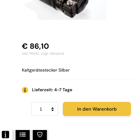
€
86,10
inkl. MwSt.,
zzgl. Versand
Kaltgerätestecker Silber
Lieferzeit: 4-7 Tage
Furutech
In den Warenkorb
FI-
11
N1
(Ag)
Menge