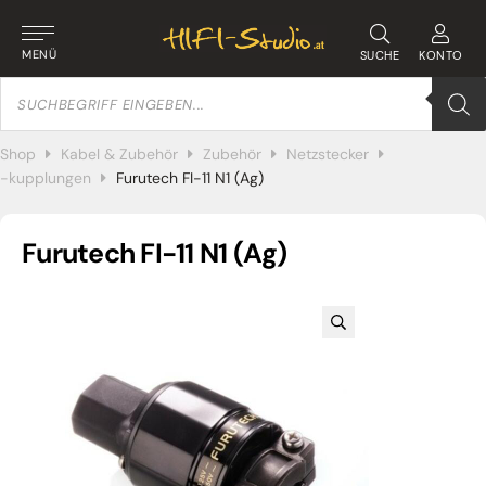
MENÜ
SUCHE
KONTO
Products
search
Shop
Kabel & Zubehör
Zubehör
Netzstecker
-kupplungen
Furutech FI-11 N1 (Ag)
Furutech FI-11 N1 (Ag)