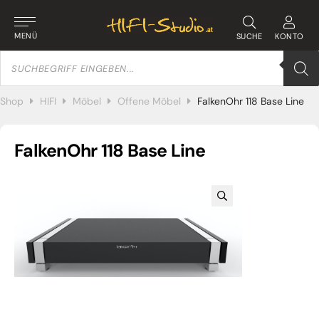
MENÜ
SUCHE
KONTO
Products
search
Shop
HIFI
Möbel
Offene Möbel
FalkenOhr 118 Base Line
FalkenOhr 118 Base Line