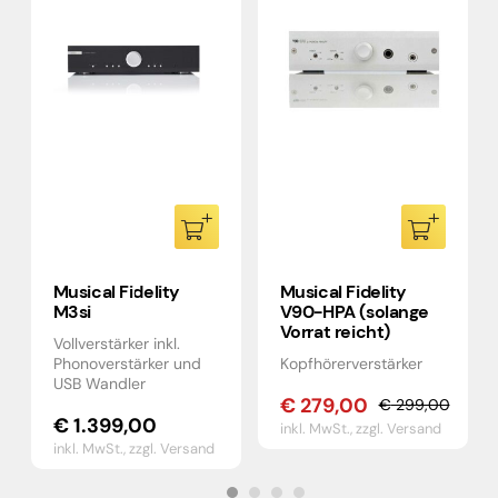
Musical Fidelity
Musical Fidelity
M3si
V90-HPA (solange
Vorrat reicht)
Vollverstärker inkl.
Phonoverstärker und
Kopfhörerverstärker
USB Wandler
€
279,00
€
299,00
Ursprünglicher
Aktueller
€
1.399,00
inkl. MwSt.,
zzgl. Versand
Preis
Preis
inkl. MwSt.,
zzgl. Versand
war:
ist:
€ 299,00
€ 279,00.