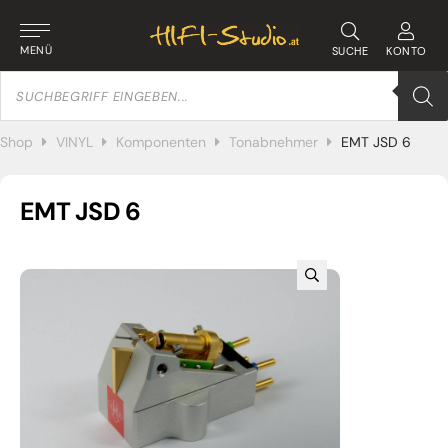
MENÜ
SUCHE
KONTO
Products
search
Shop
VINYL
Komponenten
Tonabnehmer
EMT JSD 6
EMT JSD 6