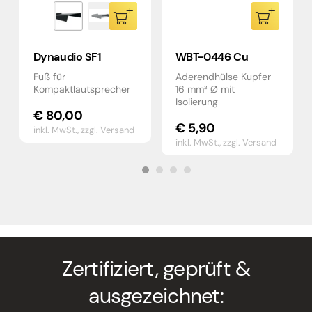
Dynaudio SF1
WBT-0446 Cu
Fuß für
Aderendhülse Kupfer
Kompaktlautsprecher
16 mm² Ø mit
Isolierung
€
80,00
€
5,90
inkl. MwSt.,
zzgl. Versand
inkl. MwSt.,
zzgl. Versand
Zertifiziert, geprüft &
ausgezeichnet: