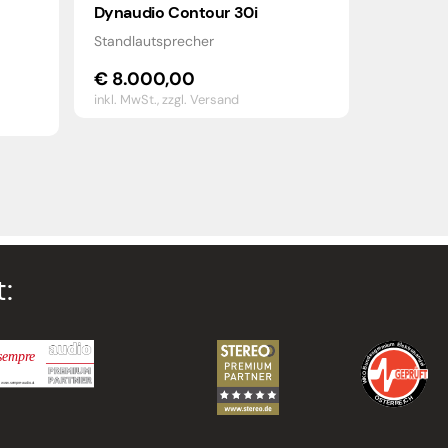
Dynaudio Contour 30i
Standlautsprecher
€
8.000,00
inkl. MwSt.,
zzgl. Versand
: