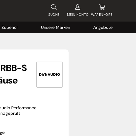
SUCHE
MEIN
KONTO
WARENKORB
& Zubehör
Unsere Marken
Angebote
FRBB-S
äuse
audio Performance
andgeprüft
age