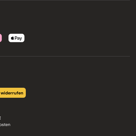
 widerrufen
g
osten