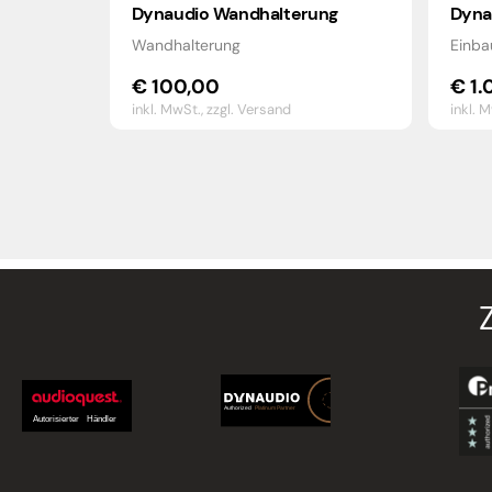
Dynaudio Wandhalterung
Dyna
Wandhalterung
Einb
€
100,00
€
1.
inkl. MwSt.,
zzgl. Versand
inkl. 