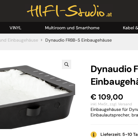
VINYL
Multiroom und Smarthome
Kabel 
und Einbaugehäuse
Dynaudio FRBB-S Einbaugehäuse
Dynaudio 
Einbaugeh
€
109,00
inkl. MwSt.,
zzgl. Versand
Einbaugehäuse für Dyn
Einbaulautsprecher, br
Lieferzeit: 5-10 T