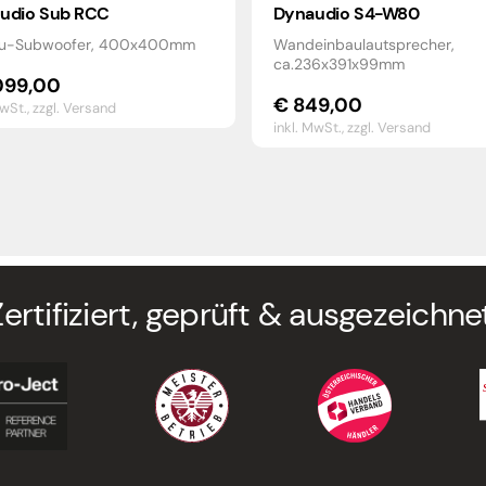
udio Sub RCC
Dynaudio S4-W80
au-Subwoofer, 400x400mm
Wandeinbaulautsprecher,
ca.236x391x99mm
099,00
€
849,00
MwSt.,
zzgl. Versand
inkl. MwSt.,
zzgl. Versand
Zertifiziert, geprüft & ausgezeichnet