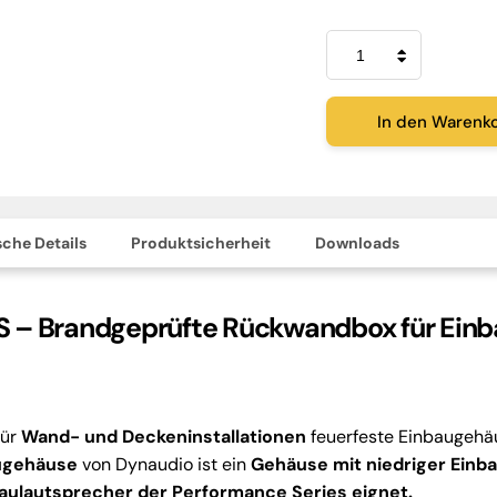
Dynaudio
FRBB-
S
Einbaugehäuse
Menge
In den Warenk
che Details
Produktsicherheit
Downloads
 – Brandgeprüfte Rückwandbox für Einb
für
Wand- und Deckeninstallationen
feuerfeste Einbaugehä
ugehäuse
von Dynaudio ist ein
Gehäuse mit niedriger Einbau
ulautsprecher der Performance Series eignet.