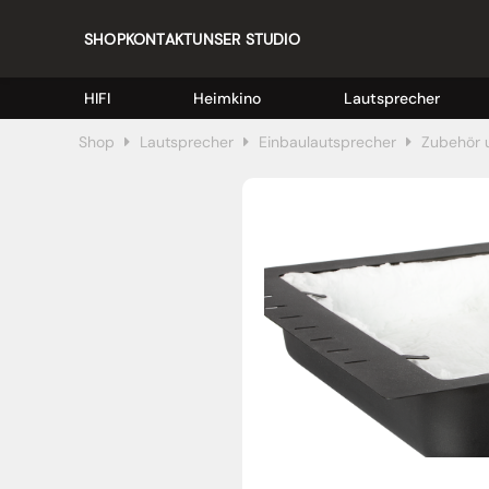
SHOP
KONTAKT
UNSER STUDIO
HIFI
Heimkino
Lautsprecher
Shop
Lautsprecher
Einbaulautsprecher
Zubehör 