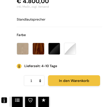
€
4.800,00
inkl. MwSt.,
zzgl. Versand
Standlautsprecher
Farbe
Lieferzeit: 4-10 Tage
Dynaudio
In den Warenkorb
Evoke
50
Menge