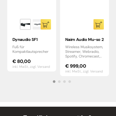
Dynaudio SF1
Naim Audio Mu-so 2
Fuß für
Wireless Musiksystem,
Kompaktlautsprecher
Streamer, Webradio,
Spotify, Chromecast,..
€
80,00
€
999,00
inkl. MwSt.,
zzgl. Versand
inkl. MwSt.,
zzgl. Versand