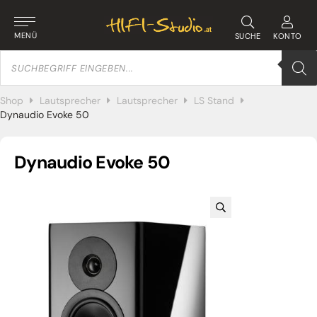
MENÜ
SUCHE
KONTO
Products
search
Shop
Lautsprecher
Lautsprecher
LS Stand
Dynaudio Evoke 50
Dynaudio Evoke 50