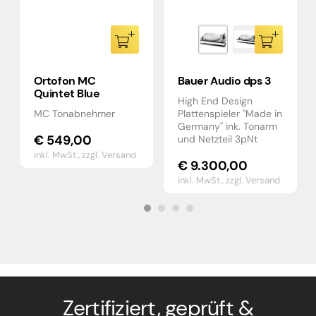
Ortofon MC
Bauer Audio dps 3
Quintet Blue
High End Design
MC Tonabnehmer
Plattenspieler "Made in
Germany" ink. Tonarm
€
549,00
und Netzteil 3pNt
inkl. MwSt.,
zzgl. Versand
€
9.300,00
inkl. MwSt.,
zzgl. Versand
Zertifiziert, geprüft &