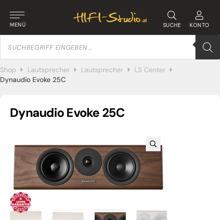
MENÜ
SUCHE
KONTO
Products
search
Shop
Lautsprecher
Lautsprecher
LS Center
Dynaudio Evoke 25C
Dynaudio Evoke 25C