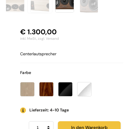
€
1.300,00
inkl. MwSt.,
zzgl. Versand
Centerlautsprecher
Farbe
Lieferzeit: 4-10 Tage
Dynaudio
In den Warenkorb
Evoke