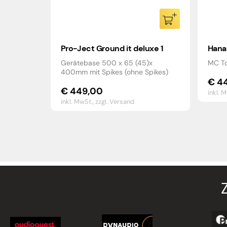
Pro-Ject Ground it deluxe 1
Hana
Gerätebase 500 x 65 (45)x
MC To
400mm mit Spikes (ohne Spikes)
€
44
€
449,00
inkl. 
inkl. MwSt.,
zzgl. Versand