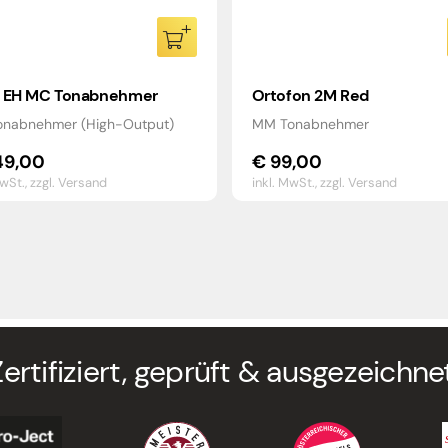
 EH MC Tonabnehmer
Ortofon 2M Red
nabnehmer (High-Output)
MM Tonabnehmer
9,00
€
99,00
MwSt.,
zzgl. Versand
inkl. MwSt.,
zzgl. Versand
Zertifiziert, geprüft & ausgezeichnet