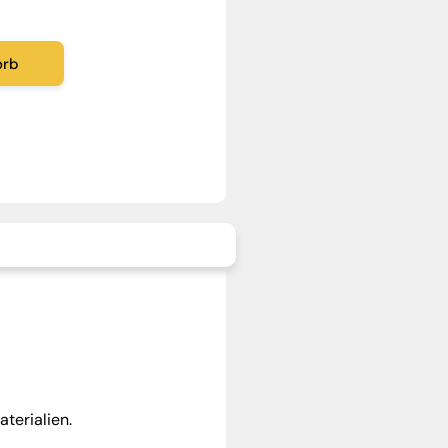
orb
terialien.