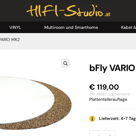
VINYL
Multiroom und Smarthome
Kabel 
VARIO MK2
bFly VARI
€
119,00
inkl. MwSt.,
zzgl. Versand
Plattentellerauflage
Lieferzeit: 4-7 Ta
bFly