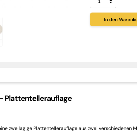
VARIO
MK2
Menge
In den Warenk
 Plattentellerauflage
eine zweilagige Plattentellerauflage aus zwei verschiedenen Ma