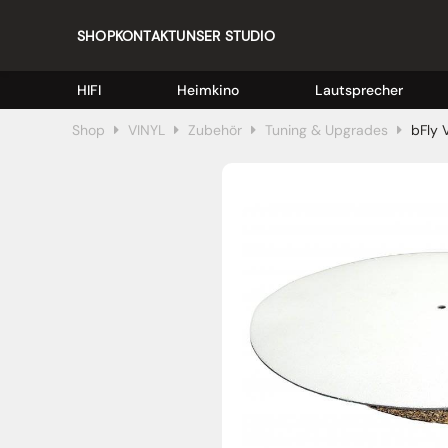
SHOP
KONTAKT
UNSER STUDIO
HIFI
Heimkino
Lautsprecher
Shop
VINYL
Zubehör
Tuning & Upgrades
bFly 