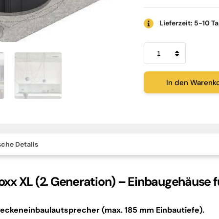
Lieferzeit: 5-10 T
B-
System
euroboxx
XL
(2.
In den Warenk
Generation)
Menge
che Details
xx XL (2. Generation) – Einbaugehäuse 
 Deckeneinbaulautsprecher (max. 185 mm Einbautiefe).