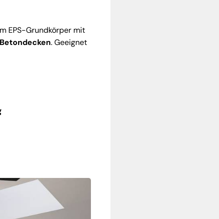
em EPS-Grundkörper mit
n Betondecken
. Geeignet
g