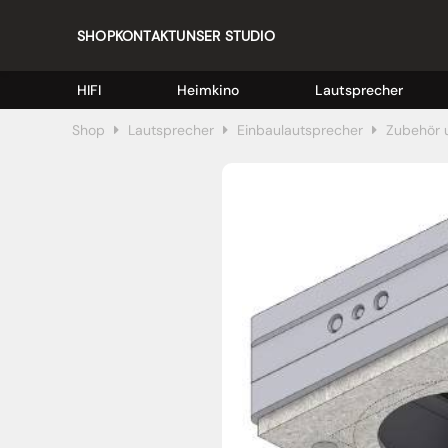
SHOP
KONTAKT
UNSER STUDIO
HIFI
Heimkino
Lautsprecher
Shop
Lautsprecher
Einbaulautsprecher
Zubehör 