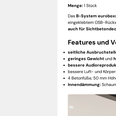
Menge:
1 Stück
Das
B-System euroboxx 
eingeklebtem OSB-Rückw
auch für Sichtbetonde
Features und V
seitliche Ausbruchstel
geringes Gewicht
und
h
bessere Audioreproduk
bessere Luft- und Körpe
4 Betonfüße, 50 mm Höh
Innendämmung:
Schaum