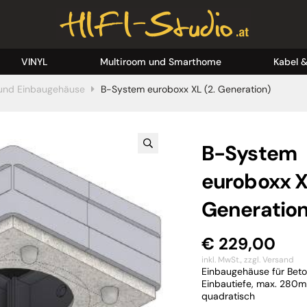
VINYL
Multiroom und Smarthome
Kabel 
und Einbaugehäuse
B-System euroboxx XL (2. Generation)
B-System
euroboxx X
Generation
€
229,00
inkl. MwSt.,
zzgl. Versand
Einbaugehäuse für Bet
Einbautiefe, max. 28
quadratisch