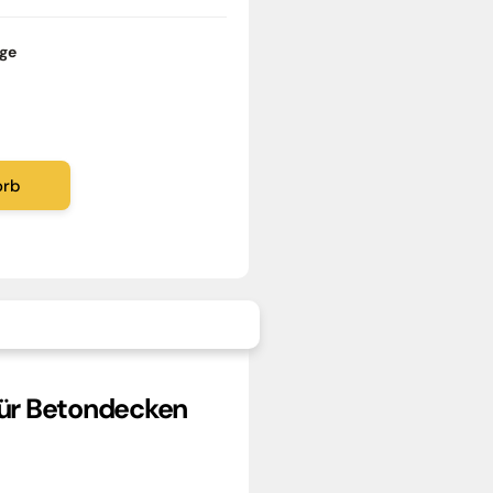
age
orb
für Betondecken