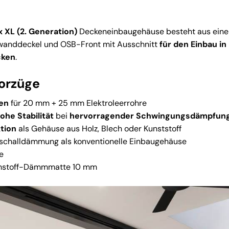
XL (2. Generation)
Deckeneinbaugehäuse besteht aus ein
anddeckel und OSB-Front mit Ausschnitt
für den Einbau i
cken
.
orzüge
len
für 20 mm + 25 mm Elektroleerrohre
ohe Stabilität
bei
hervorragender Schwingungsdämpfun
tion
als Gehäuse aus Holz, Blech oder Kunststoff
rschalldämmung als konventionelle Einbaugehäuse
e
stoff-Dämmmatte 10 mm