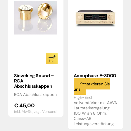
Sieveking Sound –
Accuphase E-3000
RCA
Kontaktieren Sie
Abschlusskappen
uns
RCA Abschlusskappen
High-End
Vollverstärker mit AAVA
€
45,00
Lautstärkeregelung,
inkl. MwSt.,
zzgl. Versand
100 W an 8 Ohm,
Class-AB
Leistungsverstärkung