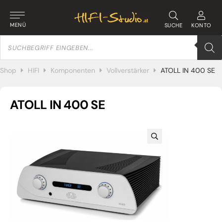
MENÜ
SUCHE
KONTO
Products
search
Shop
HIFI
Komponenten
Vollverstärker
ATOLL IN 400 SE
ATOLL IN 400 SE