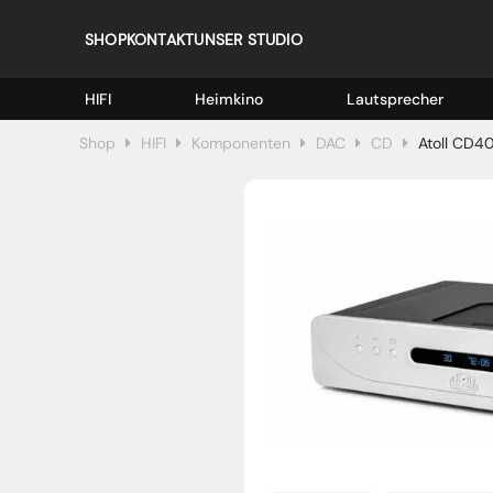
SHOP
KONTAKT
UNSER STUDIO
HIFI
Heimkino
Lautsprecher
Shop
HIFI
Komponenten
DAC
CD
Atoll CD40