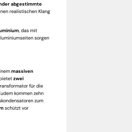
ander abgestimmte
inen realistischen Klang
uminium
, das mit
Aluminiumseiten sorgen
einem
massiven
 bietet
zwei
ransformator für die
k. Zudem kommen zehn
iskondensatoren zum
em
schützt vor