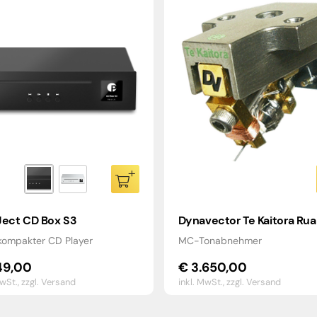
Ject CD Box S3
Dynavector Te Kaitora Rua
 kompakter CD Player
MC-Tonabnehmer
9,00
€
3.650,00
MwSt.,
zzgl. Versand
inkl. MwSt.,
zzgl. Versand