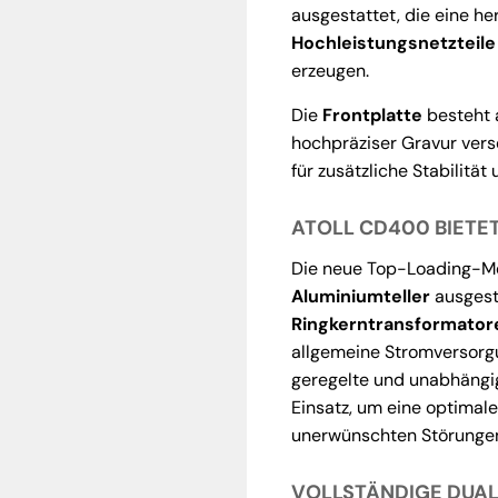
ausgestattet, die eine he
Hochleistungsnetzteile
erzeugen.
Die
Frontplatte
besteht 
hochpräziser Gravur vers
für zusätzliche Stabilität
ATOLL CD400 BIETE
Die neue Top-Loading-Me
Aluminiumteller
ausgesta
Ringkerntransformatore
allgemeine Stromversorgu
geregelte und unabhäng
Einsatz, um eine optimale
unerwünschten Störunge
VOLLSTÄNDIGE DUA