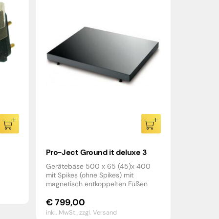
Pro-Ject Ground it deluxe 3
Gerätebase 500 x 65 (45)x 400
mit Spikes (ohne Spikes) mit
magnetisch entkoppelten Füßen
€
799,00
inkl. MwSt.,
zzgl. Versand