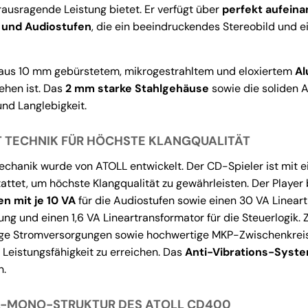
rausragende Leistung bietet. Er verfügt über
perfekt aufein
 und Audiostufen
, die ein beeindruckendes Stereobild und e
aus 10 mm gebürstetem, mikrogestrahltem und eloxiertem
Al
ehen ist. Das
2 mm starke Stahlgehäuse
sowie die soliden 
 und Langlebigkeit.
T TECHNIK FÜR HÖCHSTE KLANGQUALITÄT
chanik wurde von ATOLL entwickelt. Der CD-Spieler ist mit 
ttet, um höchste Klangqualität zu gewährleisten. Der Player
n mit je 10 VA
für die Audiostufen sowie einen 30 VA Lineart
ng und einen 1,6 VA Lineartransformator für die Steuerlogi
ige Stromversorgungen sowie hochwertige MKP-Zwischenkre
 Leistungsfähigkeit zu erreichen. Das
Anti-Vibrations-Syst
n.
L-MONO-STRUKTUR DES ATOLL CD400