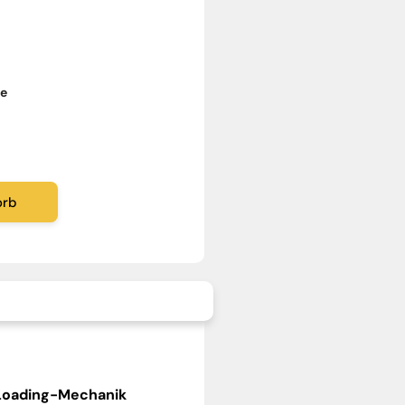
ge
orb
Loading-Mechanik