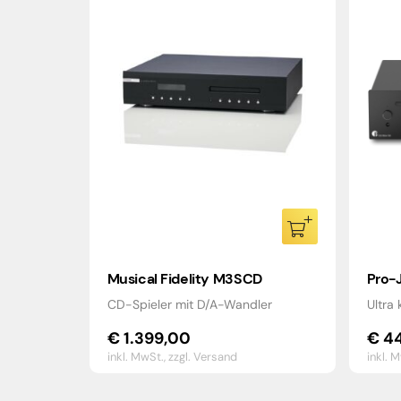
Musical Fidelity M3SCD
Pro-
CD-Spieler mit D/A-Wandler
Ultra
€
1.399,00
€
44
inkl. MwSt.,
zzgl. Versand
inkl. 