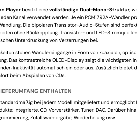
on Player
besitzt eine
vollständige Dual-Mono-Struktur,
wo
jeden Kanal verwendet werden. Je ein PCM1792A-Wandler pro 
 Wandlung. Die bipolaren Transistor-Audio-Stufen sind perfe
rbeiten ohne Rückkopplung. Transistor- und LED-Stromquellen
stischen Unterdrückung von Verzerrungen bei.
keiten stehen Wandlereingänge in Form von koaxialen, optis
ng. Das kontrastreiche OLED-Display zeigt die wichtigsten I
nden Inaktivität automatisch ein oder aus. Zusätzlich bietet 
fort beim Abspielen von CDs.
LIEFERUMFANG ENTHALTEN
tandardmäßig bei jedem Modell mitgeliefert und ermöglicht 
kte: Integrierte, CD, Vorverstärker, Tuner, DAC. Darüber hinau
grammierung, Zufallswiedergabe, Wiederholung usw.