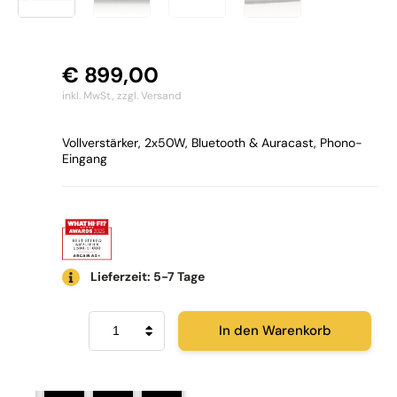
€
899,00
inkl. MwSt.,
zzgl. Versand
Vollverstärker, 2x50W, Bluetooth & Auracast, Phono-
Eingang
Lieferzeit: 5-7 Tage
Arcam
In den Warenkorb
Radia
A5+
Menge