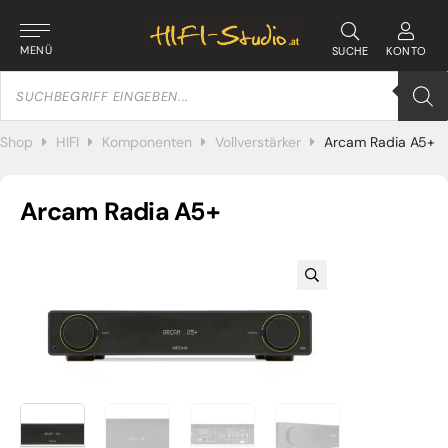
MENÜ
SUCHE
KONTO
Products
search
Shop
HIFI
Komponenten
Vollverstärker
Arcam Radia A5+
Arcam Radia A5+