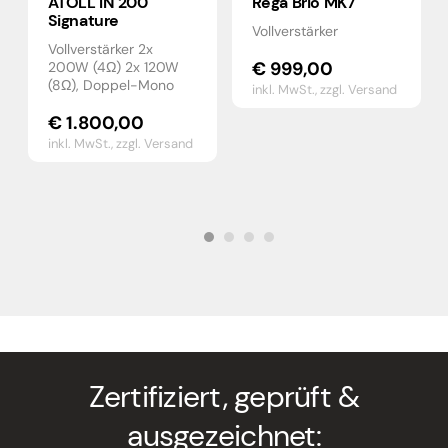
ATOLL IN 200
Rega Brio MK7
Signature
Vollverstärker
Vollverstärker 2x
€
999,00
200W (4Ω) 2x 120W
(8Ω), Doppel-Mono
inkl. MwSt.,
zzgl. Versand
€
1.800,00
inkl. MwSt.,
zzgl. Versand
Zertifiziert, geprüft &
ausgezeichnet: