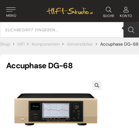
MENÜ
SUCHE
KONTO
Products
search
Shop
HIFI
Komponenten
Vorverstärker
Accuphase DG-68
Accuphase DG-68