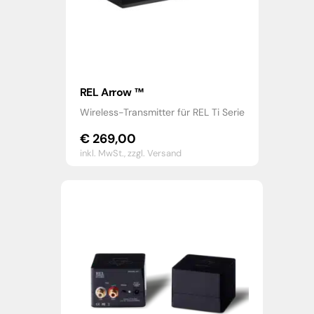
REL Arrow ™
Wireless-Transmitter für REL Ti Serie
€
269,00
inkl. MwSt.,
zzgl. Versand