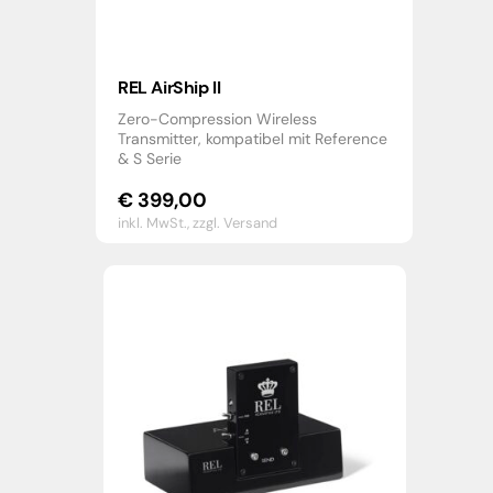
REL AirShip II
Zero-Compression Wireless
Transmitter, kompatibel mit Reference
& S Serie
€
399,00
inkl. MwSt.,
zzgl. Versand