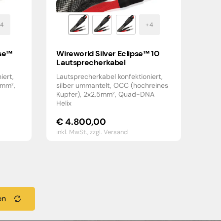
pse™
Wireworld Silver Eclipse™ 10
Lautsprecherkabel
iert,
Lautsprecherkabel konfektioniert,
5mm²,
silber ummantelt, OCC (hochreines
Kupfer), 2x2,5mm², Quad-DNA
Helix
€
4.800,00
inkl. MwSt.,
zzgl. Versand
en