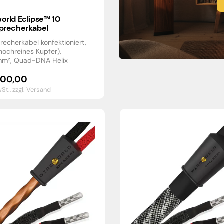
orld Eclipse™ 10
precherkabel
recherkabel konfektioniert,
ochreines Kupfer),
mm², Quad-DNA Helix
600,00
wSt.,
zzgl. Versand