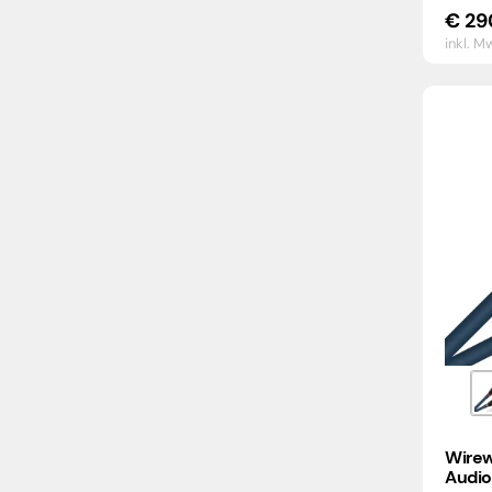
€
29
inkl. M
Wirew
Audio