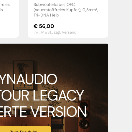
reies
Subwooferkabel, OFC
ix
(sauerstofffreies Kupfer), 0,3mm²,
Tri-DNA Helix
€
56,00
inkl. MwSt.,
zzgl. Versand
YNAUDIO
OUR LEGACY
IERTE VERSION