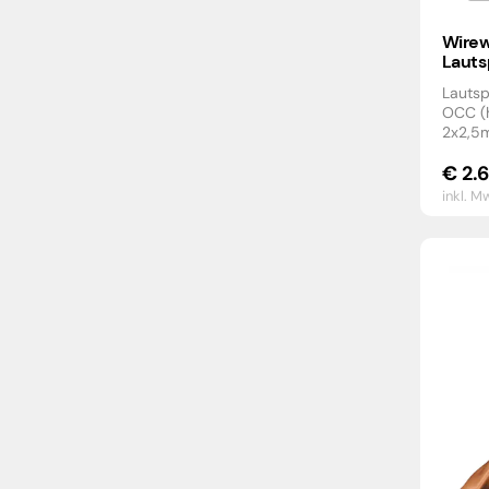
Wirew
Lauts
Lautsp
OCC (h
2x2,5
€
2.
inkl. M