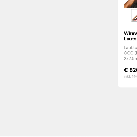
Wirew
Lauts
Lautsp
OCC (h
2x2,5
€
82
inkl. M