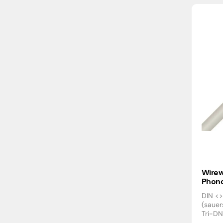
Wirew
Phono
DIN <>
(sauer
Tri-DN