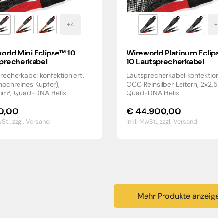
orld Mini Eclipse™ 10
Wireworld Platinum Ecli
precherkabel
10 Lautsprecherkabel
recherkabel konfektioniert,
Lautsprecherkabel konfektion
ochreines Kupfer),
OCC Reinsilber Leitern, 2x2,
mm², Quad-DNA Helix
Quad-DNA Helix
0,00
€
44.900,00
wSt.,
zzgl. Versand
inkl. MwSt.,
zzgl. Versand
Mehr Produkte anzeig