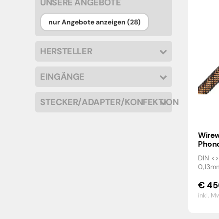
UNSERE ANGEBOTE
nur Angebote anzeigen (28)
HERSTELLER
EINGÄNGE
STECKER/ADAPTER/KONFEKTION
Wirew
Phono
DIN <
0,13mm
€
45
inkl. M