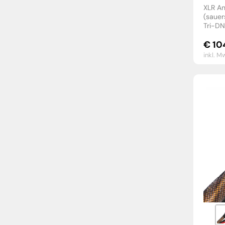
XLR An
(sauer
Tri-DN
€
10
inkl. M