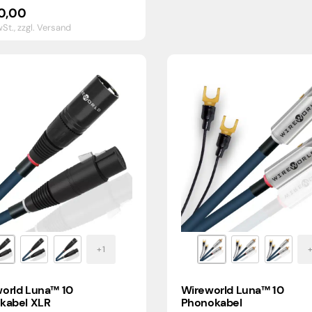
0,00
wSt.,
zzgl. Versand
orld Luna™ 10
Wireworld Luna™ 10
kabel XLR
Phonokabel