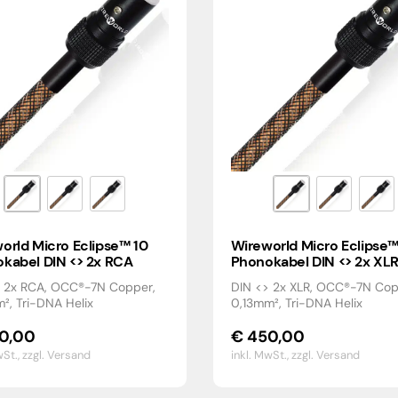
orld Micro Eclipse™ 10
Wireworld Micro Eclipse™
kabel DIN <> 2x RCA
Phonokabel DIN <> 2x XL
> 2x RCA, OCC®-7N Copper,
DIN <> 2x XLR, OCC®-7N Cop
², Tri-DNA Helix
0,13mm², Tri-DNA Helix
0,00
€
450,00
wSt.,
zzgl. Versand
inkl. MwSt.,
zzgl. Versand