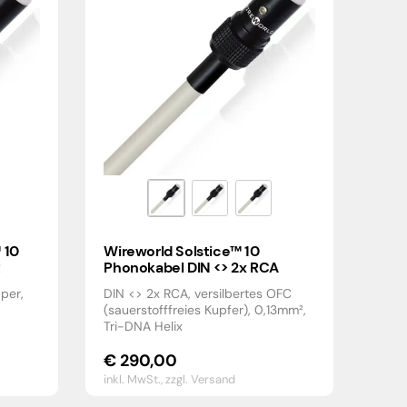
 10
Wireworld Solstice™ 10
R
Phonokabel DIN <> 2x RCA
per,
DIN <> 2x RCA, versilbertes OFC
(sauerstofffreies Kupfer), 0,13mm²,
Tri-DNA Helix
€
290,00
inkl. MwSt.,
zzgl. Versand