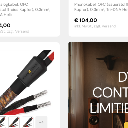
alogkabel, OFC
Phonokabel, OFC (sauerstofff
stofffreies Kupfer), 0,3mm²,
Kupfer), 0,3mm², Tri-DNA Hel
A Helix
€
104,00
4,00
inkl. MwSt.,
zzgl. Versand
wSt.,
zzgl. Versand
D
CONT
LIMIT