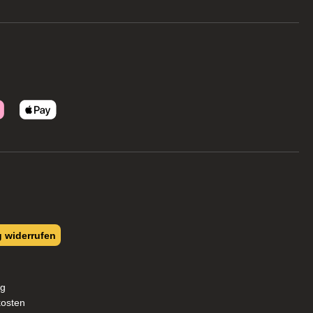
g widerrufen
ng
kosten