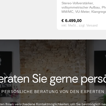
Stereo-Vollverstärker,
vollsymmetrischer Aufbau, P
MM/MC, VU-Meter, Klangreg
€
6.499,00
inkl. MwSt.,
zzgl. Versand
eraten Sie gerne persö
PERSÖNLICHE BERATUNG VON DEN EXPERTEN
ten Ihnen verschiedene Kontaktmöglichkeiten, um Sie bestmöglich na