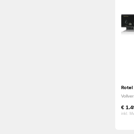
Rotel
Vollve
€
1.4
inkl. M