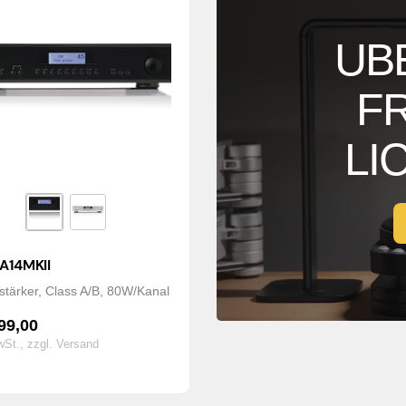
UB
F
LI
 A14MKII
rstärker, Class A/B, 80W/Kanal
99,00
wSt.,
zzgl. Versand