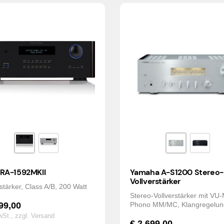
 RA-1592MKII
Yamaha A-S1200 Stereo-
Vollverstärker
rstärker, Class A/B, 200 Watt
Stereo-Vollverstärker mit VU-
99,00
Phono MM/MC, Klangregelun
wSt.,
zzgl. Versand
€
2.699,00