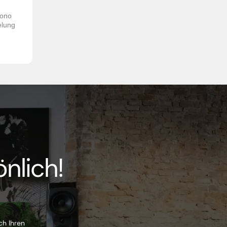
hono
elung
nlich!
ch Ihren