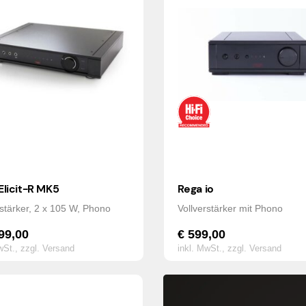
Elicit-R MK5
Rega io
rstärker, 2 x 105 W, Phono
Vollverstärker mit Phono
99,00
€
599,00
wSt.,
zzgl. Versand
inkl. MwSt.,
zzgl. Versand