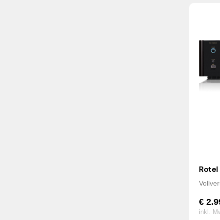
Rotel
Vollve
€
2.9
inkl. M