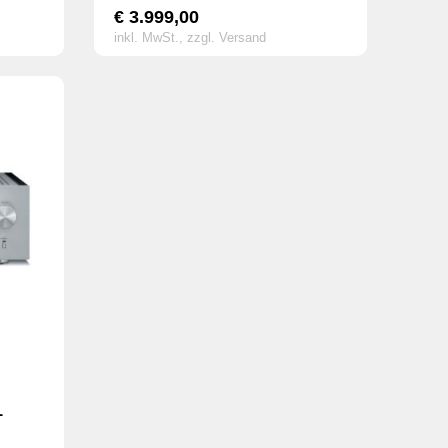
€
3.999,00
inkl. MwSt.,
zzgl. Versand
-