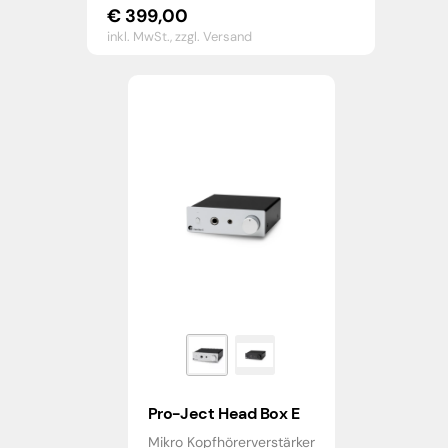
€
399,00
inkl. MwSt.,
zzgl. Versand
Pro-Ject Head Box E
Mikro Kopfhörerverstärker