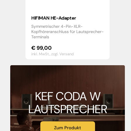
HIFIMAN HE-Adapter
Symmetrischer 4-Pin-XLR-
Kopfhöreranschluss für Lautsprecher-
Terminals
€
99,00
inkl. MwSt.,
zzgl. Versand
KEF CODA W
LAUTSPRECHER
Zum Produkt