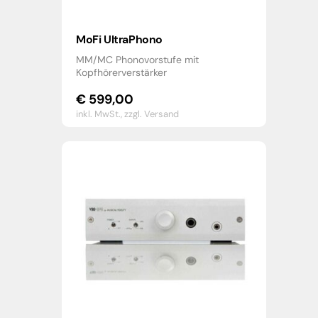
MoFi UltraPhono
MM/MC Phonovorstufe mit
Kopfhörerverstärker
€
599,00
inkl. MwSt.,
zzgl. Versand