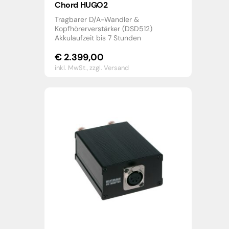
Chord HUGO2
Tragbarer D/A-Wandler &
Kopfhörerverstärker (DSD512)
Akkulaufzeit bis 7 Stunden
€
2.399,00
inkl. MwSt.,
zzgl. Versand