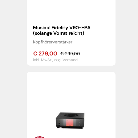
Musical Fidelity V90-HPA
(solange Vorrat reicht)
Kopfhörerverstärker
€
279,00
€
299,00
Ursprünglicher
Aktueller
inkl. MwSt.,
zzgl. Versand
Preis
Preis
war:
ist:
€ 299,00
€ 279,00.