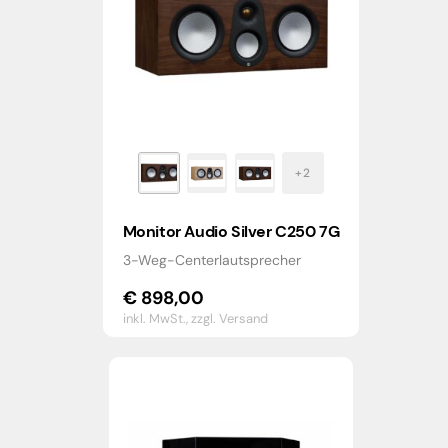
Monitor Audio Silver C250 7G
3-Weg-Centerlautsprecher
€
898,00
inkl. MwSt.,
zzgl. Versand